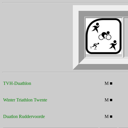
TVH-Duathlon
M ■
Winter Triathlon Twente
M ■
Duatlon Ruddervoorde
M ■