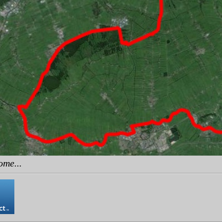
ome...