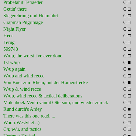
Probefahrt Tetraeder
C □
Gettin' there
C □
Siegerehrung und Heimfahrt
C □
Crapman Pilgrimage
C □
Night Flyer
C □
Heen
C □
Terug
C □
599748
C □
W/up, the worst I've ever done
C □
1st w/up
C ■
W/up again
C ■
W/up and wind recce
C □
Von Buer zum Rhein, mit der Homerstrecke
C ■
W/up & wind recce
C □
W/up, wind recce & tactical deliberations
C □
Molenhoek-Venlo vanuit Ottersum, und wieder zurück
C □
Rund durch's Ardey
C ■
There was this one road.....
C □
Woon-Westvliet :-)
C □
C/r, w/u, and tactics
C □
Hertener Kreisel
C ■