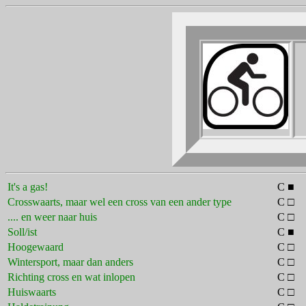
It's a gas!
C ■
Crosswaarts, maar wel een cross van een ander type
C □
.... en weer naar huis
C □
Soll/ist
C ■
Hoogewaard
C □
Wintersport, maar dan anders
C □
Richting cross en wat inlopen
C □
Huiswaarts
C □