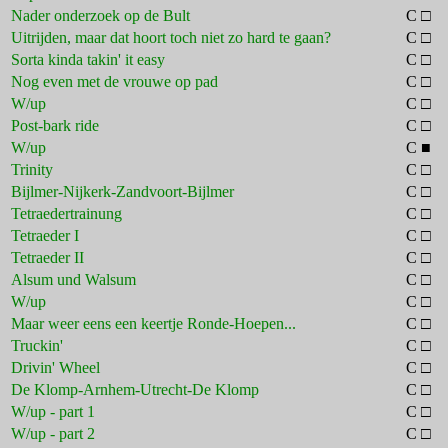
Nader onderzoek op de Bult
C □
Uitrijden, maar dat hoort toch niet zo hard te gaan?
C □
Sorta kinda takin' it easy
C □
Nog even met de vrouwe op pad
C □
W/up
C □
Post-bark ride
C □
W/up
C ■
Trinity
C □
Bijlmer-Nijkerk-Zandvoort-Bijlmer
C □
Tetraedertrainung
C □
Tetraeder I
C □
Tetraeder II
C □
Alsum und Walsum
C □
W/up
C □
Maar weer eens een keertje Ronde-Hoepen...
C □
Truckin'
C □
Drivin' Wheel
C □
De Klomp-Arnhem-Utrecht-De Klomp
C □
W/up - part 1
C □
W/up - part 2
C □