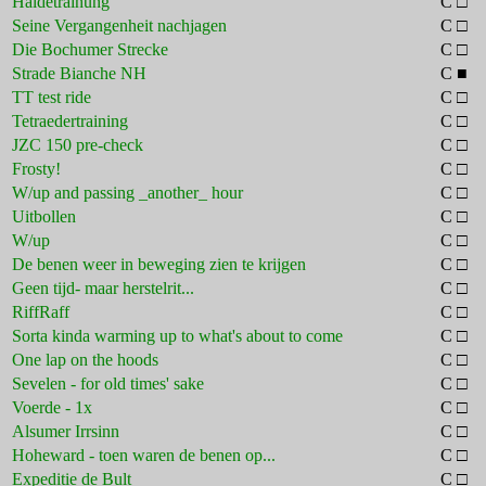
Haldetrainung
C □
Seine Vergangenheit nachjagen
C □
Die Bochumer Strecke
C □
Strade Bianche NH
C ■
TT test ride
C □
Tetraedertraining
C □
JZC 150 pre-check
C □
Frosty!
C □
W/up and passing _another_ hour
C □
Uitbollen
C □
W/up
C □
De benen weer in beweging zien te krijgen
C □
Geen tijd- maar herstelrit...
C □
RiffRaff
C □
Sorta kinda warming up to what's about to come
C □
One lap on the hoods
C □
Sevelen - for old times' sake
C □
Voerde - 1x
C □
Alsumer Irrsinn
C □
Hoheward - toen waren de benen op...
C □
Expeditie de Bult
C □