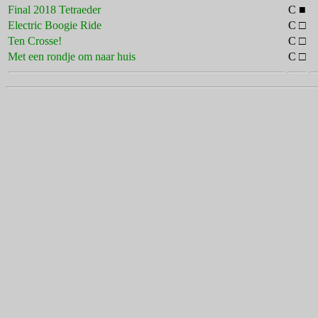
Final 2018 Tetraeder
C ■
Electric Boogie Ride
C □
Ten Crosse!
C □
Met een rondje om naar huis
C □