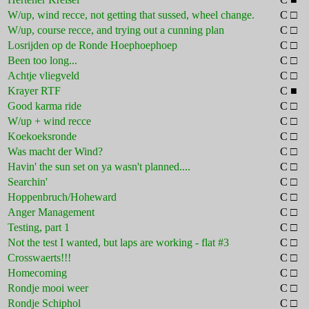
W/up, wind recce, not getting that sussed, wheel change.
C □
W/up, course recce, and trying out a cunning plan
C □
Losrijden op de Ronde Hoephoephoep
C □
Been too long...
C □
Achtje vliegveld
C □
Krayer RTF
C ■
Good karma ride
C □
W/up + wind recce
C □
Koekoeksronde
C □
Was macht der Wind?
C □
Havin' the sun set on ya wasn't planned....
C □
Searchin'
C □
Hoppenbruch/Hoheward
C □
Anger Management
C □
Testing, part 1
C □
Not the test I wanted, but laps are working - flat #3
C □
Crosswaerts!!!
C □
Homecoming
C □
Rondje mooi weer
C □
Rondje Schiphol
C □